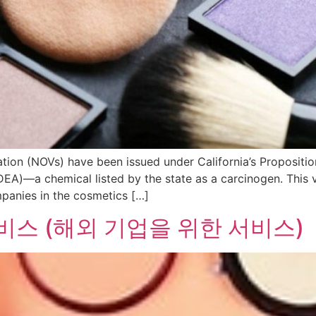
lation (NOVs) have been issued under California’s Proposit
(DEA)—a chemical listed by the state as a carcinogen. This 
panies in the cosmetics […]
비스 (해외 기업을 위한 서비스)