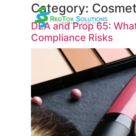
Category:
Cosmet
DEA and Prop 65: What
Compliance Risks