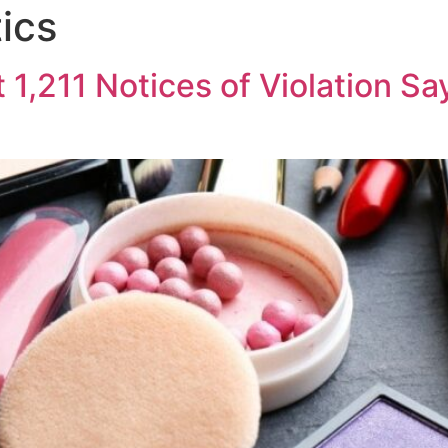
ics
Home
About Us
Services
Update
 1,211 Notices of Violation S